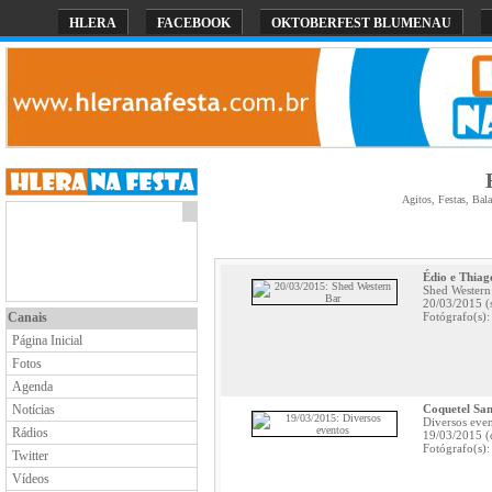
HLERA
FACEBOOK
OKTOBERFEST BLUMENAU
Agitos, Festas, Bal
Édio e Thiag
Shed Western
20/03/2015 (
Canais
Fotógrafo(s)
Página Inicial
Fotos
Agenda
Notícias
Coquetel Sa
Diversos eve
Rádios
19/03/2015 (
Fotógrafo(s):
Twitter
Vídeos