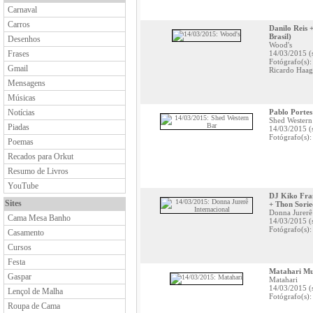
Carnaval
Carros
Danilo Reis 
Brasil)
Desenhos
Wood's
Frases
14/03/2015 (
Fotógrafo(s)
Gmail
Ricardo Haag
Mensagens
Músicas
Notícias
Pablo Portes
Shed Western
Piadas
14/03/2015 (
Fotógrafo(s)
Poemas
Recados para Orkut
Resumo de Livros
YouTube
DJ Kiko Fra
Sites
+ Thon Sori
Donna Jurerê 
Cama Mesa Banho
14/03/2015 (
Fotógrafo(s):
Casamento
Cursos
Festa
Matahari Mus
Gaspar
Matahari
14/03/2015 (
Lençol de Malha
Fotógrafo(s):
Roupa de Cama