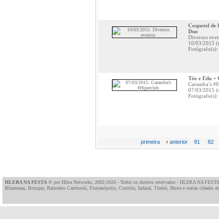
Coquetel de 
Duo
Diversos eve
10/03/2015 (t
Fotógrafo(s)
Téo e Edu + 
Caramba’s #H
07/03/2015 (
Fotógrafo(s):
primeira
‹
anterior
81
82
HLERA NA FESTA
® por
Hlera Networks
, 2002-2026 - Todos os direitos reservados - HLERA NA FESTA
Blumenau, Brusque, Balneário Camboriú, Florianópolis, Curitiba, Indaial, Timbó, Ilhota e outras cidades de