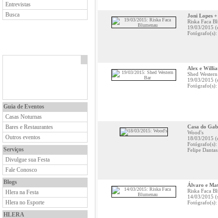
Entrevistas
Busca
Joni Lopes +
Riska Faca B
19/03/2015 (
Fotógrafo(s):
Alex e Willia
Shed Western
19/03/2015 (
Fotógrafo(s)
Guia de Eventos
Casas Noturnas
Bares e Restaurantes
Casa do Gab
Wood's
Outros eventos
18/03/2015 (
Fotógrafo(s)
Serviços
Felipe Dantas
Divulgue sua Festa
Fale Conosco
Blogs
Álvaro e Mat
Riska Faca B
Hlera na Festa
14/03/2015 (
Hlera no Esporte
Fotógrafo(s):
HLERA