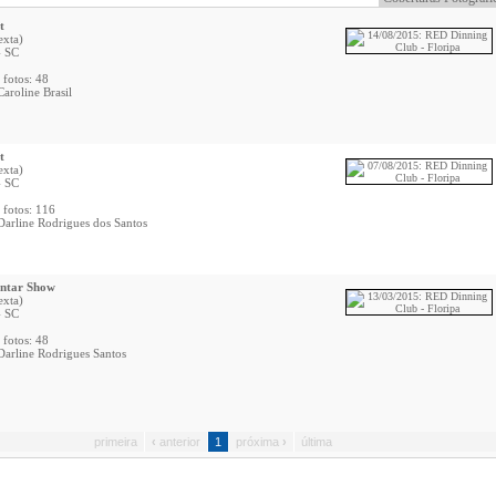
t
exta)
- SC
 fotos: 48
Caroline Brasil
t
exta)
- SC
 fotos: 116
Darline Rodrigues dos Santos
antar Show
exta)
- SC
 fotos: 48
Darline Rodrigues Santos
primeira
‹
anterior
1
próxima
›
última