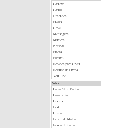
Carnaval
Carros
Desenhos
Frases
Gmail
Mensagens
Músicas
Notícias
Piadas
Poemas
Recados para Orkut
Resumo de Livros
YouTube
Sites
Cama Mesa Banho
Casamento
Cursos
Festa
Gaspar
Lençol de Malha
Roupa de Cama