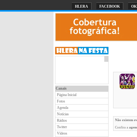
HLERA
FACEBOOK
OK
Canais
Página Inicial
Fotos
Agenda
Notícias
Não existem ev
Rádios
Twitter
Confira a
agen
Vídeos