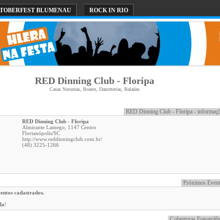
TOBERFEST BLUMENAU
ROCK IN RIO
RED Dinning Club - Floripa
Casas Noturnas, Boates, Danceterias, Baladas
RED Dinning Club - Floripa - informaç
RED Dinning Club - Floripa
Almirante Lamego, 1147 Centro
Florianópolis
/
SC
http://www.reddinningclub.com.br/
(48) 3225-1266
Próximos Even
entos cadastrados.
da
!
Coberturas Fotográfi