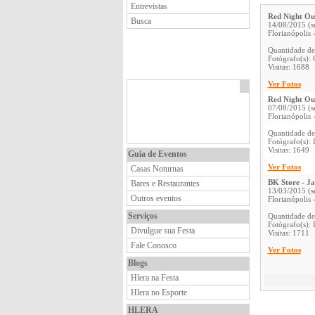
Entrevistas
Red Night Ou
Busca
14/08/2015 (s
Florianópolis 
Quantidade de
Fotógrafo(s): 
Visitas: 1688
Ver Fotos
Red Night Ou
07/08/2015 (s
Florianópolis 
Quantidade de
Fotógrafo(s): 
Visitas: 1649
Guia de Eventos
Ver Fotos
Casas Noturnas
BK Store - J
Bares e Restaurantes
13/03/2015 (s
Outros eventos
Florianópolis 
Serviços
Quantidade de
Fotógrafo(s): 
Divulgue sua Festa
Visitas: 1711
Fale Conosco
Ver Fotos
Blogs
Hlera na Festa
Hlera no Esporte
HLERA