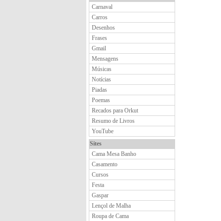
Carnaval
Carros
Desenhos
Frases
Gmail
Mensagens
Músicas
Notícias
Piadas
Poemas
Recados para Orkut
Resumo de Livros
YouTube
Sites
Cama Mesa Banho
Casamento
Cursos
Festa
Gaspar
Lençol de Malha
Roupa de Cama