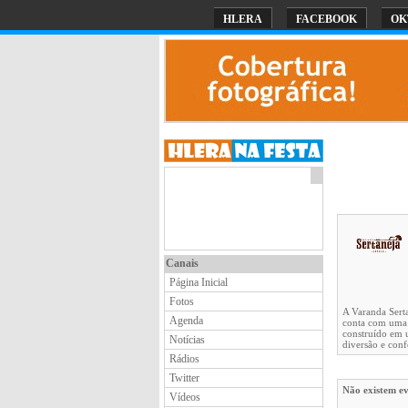
HLERA
FACEBOOK
OK
Canais
Página Inicial
Fotos
A Varanda Sert
Agenda
conta com uma a
construído em 
Notícias
diversão e conf
Rádios
Twitter
Não existem ev
Vídeos