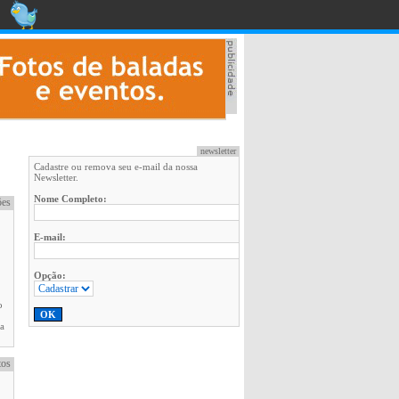
newsletter
Cadastre ou remova seu e-mail da nossa
Newsletter.
Nome Completo:
ões
E-mail:
Opção:
o
a
tos