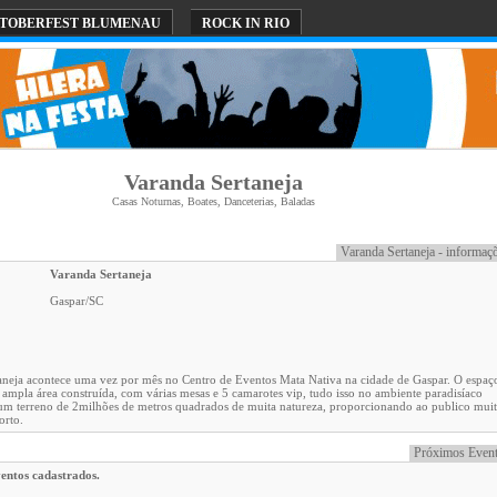
TOBERFEST BLUMENAU
ROCK IN RIO
Varanda Sertaneja
Casas Noturnas, Boates, Danceterias, Baladas
Varanda Sertaneja - informaç
Varanda Sertaneja
Gaspar
/
SC
aneja acontece uma vez por mês no Centro de Eventos Mata Nativa na cidade de Gaspar. O espaç
mpla área construída, com várias mesas e 5 camarotes vip, tudo isso no ambiente paradisíaco
um terreno de 2milhões de metros quadrados de muita natureza, proporcionando ao publico muit
orto.
Próximos Even
entos cadastrados.