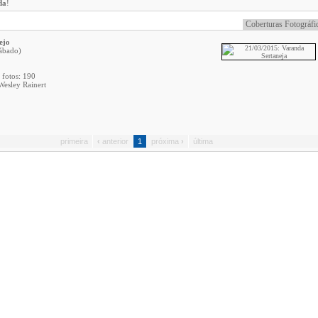
da
!
Coberturas Fotográfi
ejo
ábado)
 fotos: 190
Wesley Rainert
primeira
‹
anterior
1
próxima
›
última