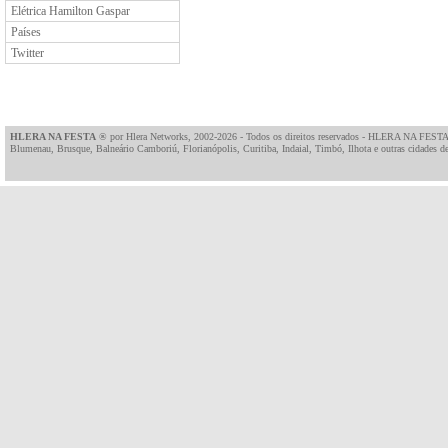
Elétrica Hamilton Gaspar
Países
Twitter
HLERA NA FESTA
® por
Hlera Networks
, 2002-2026 - Todos os direitos reservados - HLERA NA FESTA
Blumenau, Brusque, Balneário Camboriú, Florianópolis, Curitiba, Indaial, Timbó, Ilhota e outras cidades de