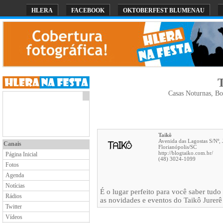
HLERA
FACEBOOK
OKTOBERFEST BLUMENAU
Casas Noturnas, Bo
Taikô
Avenida das Lagostas S/Nº, 
Canais
Florianópolis
/
SC
http://blogtaiko.com.br/
Página Inicial
(48) 3024-1099
Fotos
Agenda
Notícias
É o lugar perfeito para você saber tudo
Rádios
as novidades e eventos do Taikô Jurerê
Twitter
Vídeos