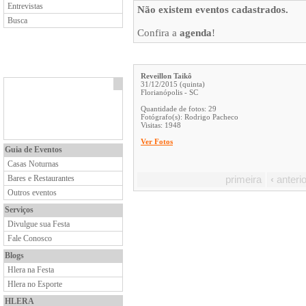
Entrevistas
Não existem eventos cadastrados.
Busca
Confira a
agenda
!
Reveillon Taikô
31/12/2015 (quinta)
Florianópolis - SC
Quantidade de fotos: 29
Fotógrafo(s): Rodrigo Pacheco
Visitas: 1948
Ver Fotos
Guia de Eventos
Casas Noturnas
Bares e Restaurantes
primeira
‹
anterio
Outros eventos
Serviços
Divulgue sua Festa
Fale Conosco
Blogs
Hlera na Festa
Hlera no Esporte
HLERA