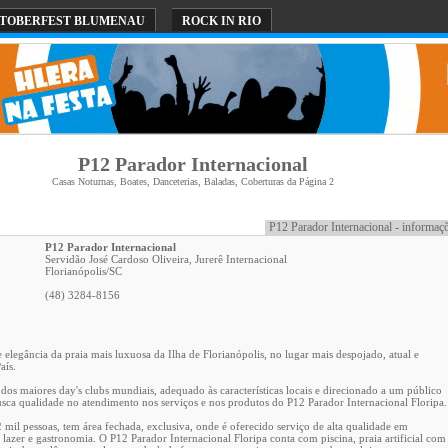
TOBERFEST BLUMENAU
ROCK IN RIO
P12 Parador Internacional
Casas Noturnas, Boates, Danceterias, Baladas, Coberturas da Página 2
P12 Parador Internacional - informaç
P12 Parador Internacional
Servidão José Cardoso Oliveira, Jurerê Internacional
Florianópolis
/
SC
(48) 3284-8156
elegância da praia mais luxuosa da Ilha de Florianópolis, no lugar mais despojado, atual e
aís.
dos maiores day's clubs mundiais, adequado às características locais e direcionado a um público
sca qualidade no atendimento nos serviços e nos produtos do P12 Parador Internacional Floripa.
 mil pessoas, tem área fechada, exclusiva, onde é oferecido serviço de alta qualidade em
 lazer e gastronomia. O P12 Parador Internacional Floripa conta com piscina, praia artificial com