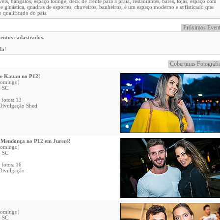
eis, bangalôs, espaço lounge, deck de frente para a praia, restaurantes, bares, lojas, espaço com
e ginástica, quadras de esportes, chuveiros, banheiros, é um espaço moderno e sofisticado que
 qualificado do país.
Próximos Even
entos cadastrados.
da
!
Coberturas Fotográfi
e Kauan no P12!
domingo)
- SC
 fotos: 13
 Divulgação Shed
 Mendonça no P12 em Jurerê!
domingo)
- SC
 fotos: 16
 Divulgação
domingo)
- SC