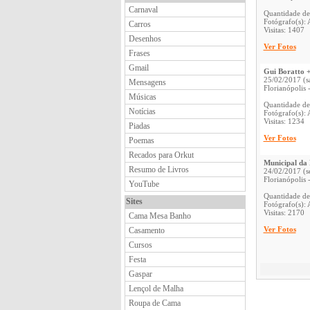
Carnaval
Quantidade de
Fotógrafo(s): 
Carros
Visitas: 1407
Desenhos
Ver Fotos
Frases
Gmail
Gui Boratto +
25/02/2017 (s
Mensagens
Florianópolis 
Músicas
Quantidade de
Notícias
Fotógrafo(s): 
Visitas: 1234
Piadas
Ver Fotos
Poemas
Recados para Orkut
Municipal da
Resumo de Livros
24/02/2017 (s
Florianópolis 
YouTube
Quantidade de
Sites
Fotógrafo(s): 
Visitas: 2170
Cama Mesa Banho
Ver Fotos
Casamento
Cursos
Festa
Gaspar
Lençol de Malha
Roupa de Cama