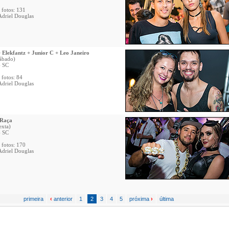
 fotos: 131
Adriel Douglas
 Elekfantz + Junior C + Leo Janeiro
ábado)
- SC
 fotos: 84
Adriel Douglas
 Raça
exta)
- SC
 fotos: 170
Adriel Douglas
primeira
‹
anterior
1
2
3
4
5
próxima
›
última