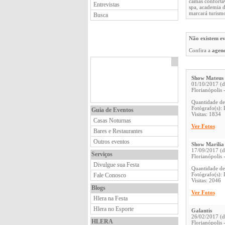
camas confortáv
Entrevistas
spa, academia d
marcará turismo
Busca
Não existem ev
Confira a
agen
Show Mateus 
01/10/2017 (
Florianópolis 
Quantidade de
Fotógrafo(s):
Guia de Eventos
Visitas: 1834
Casas Noturnas
Ver Fotos
Bares e Restaurantes
Outros eventos
Show Marilia
17/09/2017 (
Serviços
Florianópolis 
Divulgue sua Festa
Quantidade de
Fotógrafo(s):
Fale Conosco
Visitas: 2046
Blogs
Ver Fotos
Hlera na Festa
Hlera no Esporte
Galantis
26/02/2017 (
HLERA
Florianópolis 