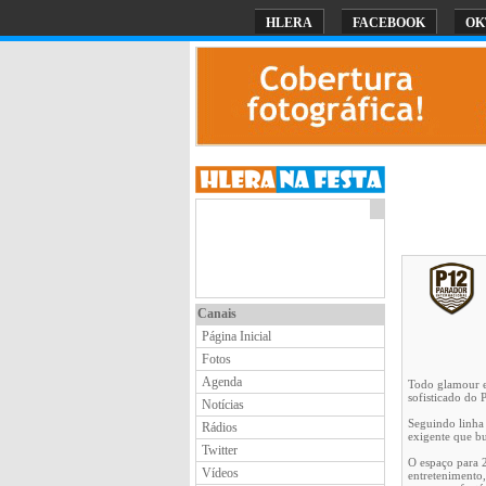
HLERA
FACEBOOK
OK
Canais
Página Inicial
Fotos
Agenda
Todo glamour e 
sofisticado do P
Notícias
Seguindo linha 
Rádios
exigente que bu
Twitter
O espaço para 2
Vídeos
entretenimento,