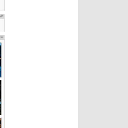
tos
cas