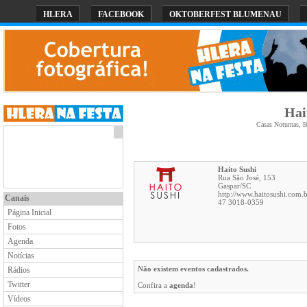
HLERA
FACEBOOK
OKTOBERFEST BLUMENAU
Hai
Casas Noturnas, B
Haito Sushi
Rua São José, 153
Gaspar
/
SC
http://www.haitosushi.com.b
Canais
47 3018-0359
Página Inicial
Fotos
Agenda
Notícias
Não existem eventos cadastrados.
Rádios
Twitter
Confira a
agenda
!
Vídeos