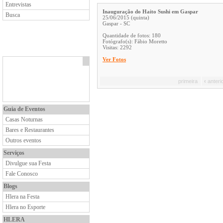
Entrevistas
Inauguração do Haito Sushi em Gaspar
Busca
25/06/2015 (quinta)
Gaspar - SC
Quantidade de fotos: 180
Fotógrafo(s): Fábio Moretto
Visitas: 2292
Ver Fotos
primeira
‹
anteri
Guia de Eventos
Casas Noturnas
Bares e Restaurantes
Outros eventos
Serviços
Divulgue sua Festa
Fale Conosco
Blogs
Hlera na Festa
Hlera no Esporte
HLERA