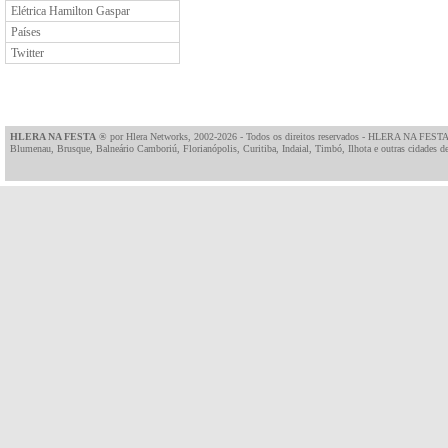
Elétrica Hamilton Gaspar
Países
Twitter
HLERA NA FESTA
® por
Hlera Networks
, 2002-2026 - Todos os direitos reservados - HLERA NA FESTA
Blumenau, Brusque, Balneário Camboriú, Florianópolis, Curitiba, Indaial, Timbó, Ilhota e outras cidades de