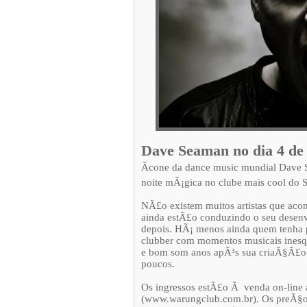
Dave Seaman no dia 4 d
Ãcone da dance music mundial Dave
noite mÃ¡gica no clube mais cool do 
NÃ£o existem muitos artistas que ac
ainda estÃ£o conduzindo o seu desen
depois. HÃ¡ menos ainda quem tenha p
clubber com momentos musicais inesq
e bom som anos apÃ³s sua criaÃ§Ã£o
poucos.
Os ingressos estÃ£o Ã venda on-line
(www.warungclub.com.br). Os preÃ§os