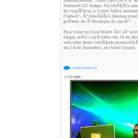
InternacionalÂ”, com Carl Cox e Â“M
Nubreed GU Sultan. Na ediÃ§Ã£o pa
de existÃªncia, o Green Valley arrema
ClubeÂ”, Â“AtraÃ§Ã£o InternacionalÂ”
prÃªmio de Â“Destaque do anoÂ”.
Para votar no Cool Wards Ã© sÃ³ aces
eleger, atÃ© o prÃ³ximo dia 10 de de
vencedor desta cobiÃ§ada premiaÃ§Ã£o
dia 14 de dezembro, no hotel Unique,
COMENTÁRIOS (0)
27/11/2009