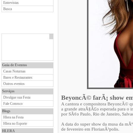
Entrevistas
Busca
Guia de Eventos
Casas Noturnas
Bares e Restaurantes
Outros eventos
Serviços
BeyoncÃ© farÃ¡ show em
Divulgue sua Festa
Fale Conosco
A cantora e compositora BeyoncÃ© q
a grande atraÃ§Ã£o esperada para o in
Blogs
por SÃ¢o Paulo, Rio de Janeiro, Salva
Hlera na Festa
Hlera no Esporte
A data do super show da musa da mÃºsi
de fevereiro em FlorianÃ³polis.
HLERA