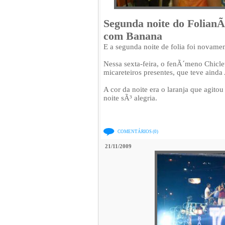
Segunda noite do FolianÃ
com Banana
E a segunda noite de folia foi novame
Nessa sexta-feira, o fenÃ´meno Chicl
micareteiros presentes, que teve ainda
A cor da noite era o laranja que agito
noite sÃ³ alegria.
COMENTÁRIOS (0)
21/11/2009