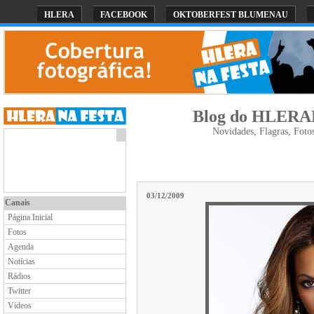
HLERA
FACEBOOK
OKTOBERFEST BLUMENAU
Blog do HLER
Novidades, Flagras, Foto
03/12/2009
Canais
Página Inicial
Fotos
Agenda
Notícias
Rádios
Twitter
Vídeos