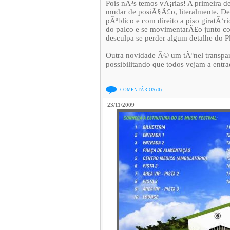
Pois nÃ³s temos vÃ¡rias! A primeira d
mudar de posiÃ§Ã£o, literalmente. De
pÃºblico e com direito a piso giratÃ³r
do palco e se movimentarÃ£o junto co
desculpa se perder algum detalhe do
Outra novidade Ã© um tÃºnel transpar
possibilitando que todos vejam a entra
COMENTÁRIOS (0)
23/11/2009