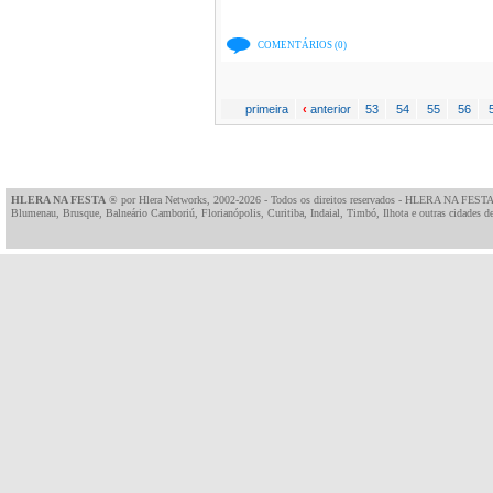
COMENTÁRIOS (0)
primeira
‹
anterior
53
54
55
56
HLERA NA FESTA
® por
Hlera Networks
, 2002-2026 - Todos os direitos reservados - HLERA NA FESTA
Blumenau, Brusque, Balneário Camboriú, Florianópolis, Curitiba, Indaial, Timbó, Ilhota e outras cidades de