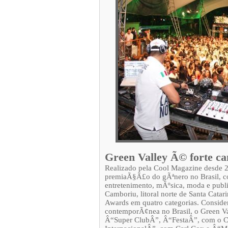
Green Valley Ã© forte ca
Realizado pela Cool Magazine desde 
premiaÃ§Ã£o do gÃªnero no Brasil, c
entretenimento, mÃºsica, moda e publ
Camboriu, litoral norte de Santa Cata
Awards em quatro categorias. Consid
contemporÃ¢nea no Brasil, o Green Va
Â“Super ClubÂ”, Â“FestaÂ”, com o C