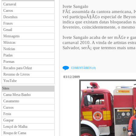
Carnaval
Ivete Sangalo
Carros
FÃ£ assumida da cantora americana, Iv
vel participaÃ§Ã£o especial de Beyon
Desenhos
indica que existam datas bloqueadas na
Frases
fevereiro, coincidentemente, o mesmo 
Gmail
Mensagens
Ivete Sangalo acaba de ser mÃ£e e gar
carnaval 2010. A vinda de artistas es
Músicas
Salvador, serÃ¡ que teremos mais uma
Notícias
Piadas
Poemas
Recados para Orkut
COMENTÁRIOS (4)
Resumo de Livros
03/12/2009
YouTube
Sites
Cama Mesa Banho
Casamento
Cursos
Festa
Gaspar
Lençol de Malha
Roupa de Cama