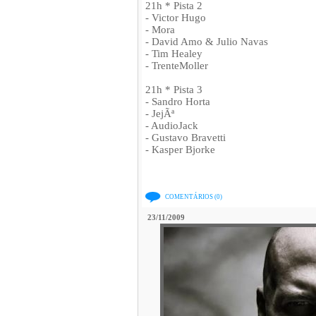
21h * Pista 2
- Victor Hugo
- Mora
- David Amo & Julio Navas
- Tim Healey
- TrenteMoller
21h * Pista 3
- Sandro Horta
- JejÃª
- AudioJack
- Gustavo Bravetti
- Kasper Bjorke
COMENTÁRIOS (0)
23/11/2009