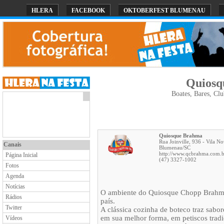
HLERA
FACEBOOK
OKTOBERFEST BLUMENAU
Quiosq
Boates, Bares, Clu
Quiosque Brahma
Rua Joinville, 936 - Vila N
Canais
Blumenau
/
SC
http://www.qcbrahma.com.b
Página Inicial
(47) 3327-1002
Fotos
Agenda
Notícias
O ambiente do Quiosque Chopp Brahma 
Rádios
país.
Twitter
A clássica cozinha de boteco traz sabor
em sua melhor forma, em petiscos tradic
Vídeos