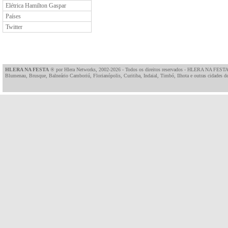
Elétrica Hamilton Gaspar
Países
Twitter
HLERA NA FESTA
® por
Hlera Networks
, 2002-2026 - Todos os direitos reservados - HLERA NA FESTA
Blumenau, Brusque, Balneário Camboriú, Florianópolis, Curitiba, Indaial, Timbó, Ilhota e outras cidades de